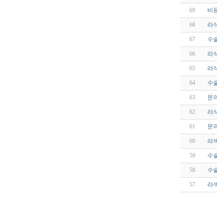
69
비
68
라
67
수
66
라
65
라
64
수
63
문
62
라
61
문의
60
라
59
수
58
수술
57
라