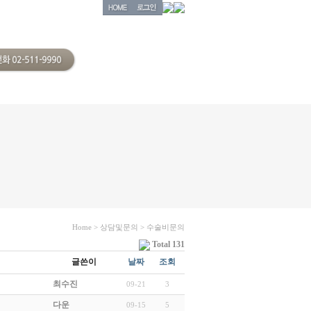
Home > 상담및문의 > 수술비문의
Total 131
글쓴이
날짜
조회
최수진
09-21
3
다운
09-15
5