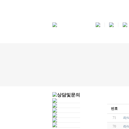
번호
71
라식
70
라