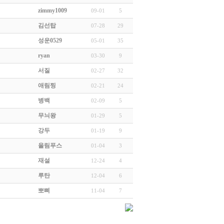
zimmy1009
09-01
5
김선탑
07-28
29
성운0529
05-01
35
ryan
03-30
9
서질
02-27
32
애림찡
02-21
24
병백
02-09
5
무늬왕
01-29
5
강두
01-19
9
올림푸스
01-04
3
재설
12-24
4
루탄
12-04
6
뽀삐
11-04
7